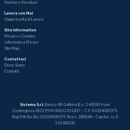
Partner e Fornitori
Lavora con Noi
Opportunità di Lavoro
Site information
Privacy e Cookies
Informativa Privacy
Site Map
Contattaci
Dove Siamo
Contatti
Sistema S.r.l.
Blocco 4B Galleria B n. 3 40050 Funo
Centergross (BO) P.IVA 00612331207 – C.F. 03324000375
Reg.Trib.Soc.Bo: 03324000375 Rea n. 280068 - Cap.Soc. i.v. €
115.600,00