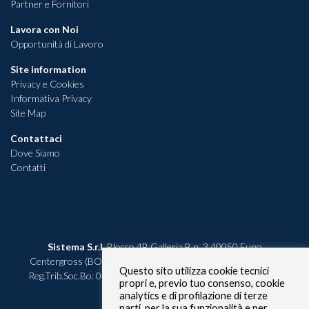
Partner e Fornitori
Lavora con Noi
Opportunità di Lavoro
Site information
Privacy e Cookies
Informativa Privacy
Site Map
Contattaci
Dove Siamo
Contatti
Sistema S.r.l.
Blocco 4B Galleria B n. 3 40050 Funo
Centergross (BO) P.IVA 00612331207 – C.F. 03324000375
Questo sito utilizza cookie tecnici
Reg.Trib.Soc.Bo: 03324000375 Rea n. 280068 - Cap.Soc. i.v. €
propri e, previo tuo consenso, cookie
115.600,00
analytics e di profilazione di terze
parti, per la sua funzionalità e per