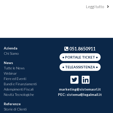
Leggi tutto
Azienda
051.8650911
Chi Siamo
• PORTALE TICKET •
News
• TELEASSISTENZA •
Tutte le News
Webinar
Fiere ed Eventi
Bandi e Finanziamenti
Adempimenti Fiscali
marketing@sistemasrl.it
Novità Tecnologiche
PEC:
sistema@legalmail.it
Referenze
Storie di Clienti