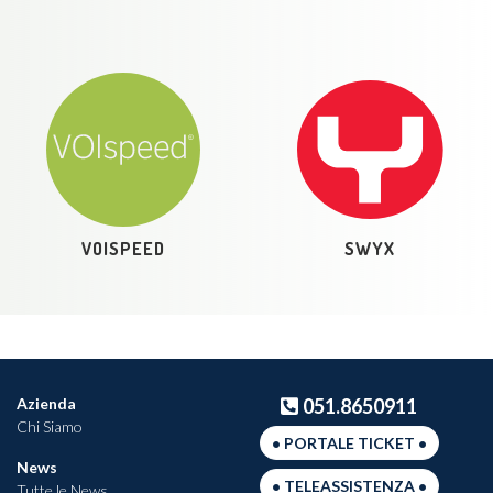
VOISPEED
SWYX
Azienda
051.8650911
Chi Siamo
• PORTALE TICKET •
News
• TELEASSISTENZA •
Tutte le News