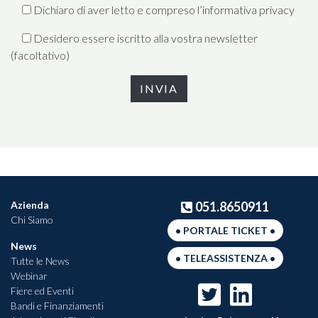
Dichiaro di aver letto e compreso l’
informativa privacy
Desidero essere iscritto alla vostra newsletter
(facoltativo)
Azienda
051.8650911
Chi Siamo
• PORTALE TICKET •
News
• TELEASSISTENZA •
Tutte le News
Webinar
Fiere ed Eventi
Bandi e Finanziamenti