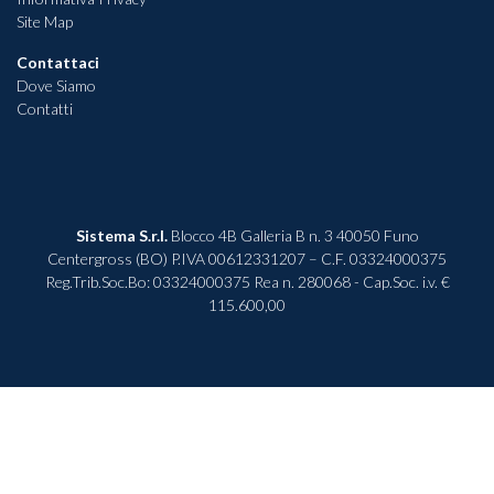
Site Map
Contattaci
Dove Siamo
Contatti
Sistema S.r.l.
Blocco 4B Galleria B n. 3 40050 Funo
Centergross (BO) P.IVA 00612331207 – C.F. 03324000375
Reg.Trib.Soc.Bo: 03324000375 Rea n. 280068 - Cap.Soc. i.v. €
115.600,00