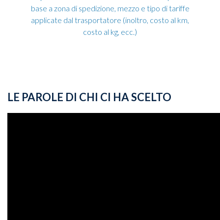
base a zona di spedizione, mezzo e tipo di tariffe
applicate dal trasportatore (inoltro, costo al km,
costo al kg, ecc.)
LE PAROLE DI CHI CI HA SCELTO