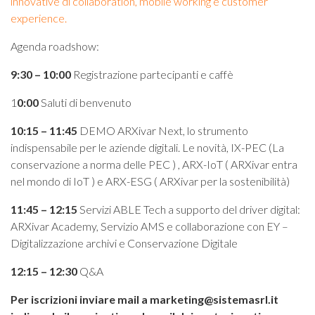
innovative di collaboration, mobile working e customer
experience.
Agenda roadshow:
9:30 – 10:00
Registrazione partecipanti e caffè
1
0:00
Saluti di benvenuto
10:15 – 11:45
DEMO ARXivar Next, lo strumento
indispensabile per le aziende digitali. Le novità, IX-PEC (La
conservazione a norma delle PEC ) , ARX-IoT ( ARXivar entra
nel mondo di IoT ) e ARX-ESG ( ARXivar per la sostenibilità)
11:45 – 12:15
Servizi ABLE Tech a supporto del driver digital:
ARXivar Academy, Servizio AMS e collaborazione con EY –
Digitalizzazione archivi e Conservazione Digitale
12:15 – 12:30
Q&A
Per iscrizioni inviare mail a marketing@sistemasrl.it