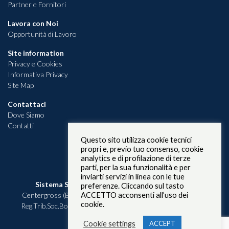
Partner e Fornitori
Lavora con Noi
Opportunità di Lavoro
Site information
Privacy e Cookies
Informativa Privacy
Site Map
Contattaci
Dove Siamo
Contatti
Questo sito utilizza cookie tecnici
propri e, previo tuo consenso, cookie
analytics e di profilazione di terze
parti, per la sua funzionalità e per
inviarti servizi in linea con le tue
Sistema S.r.l.
Blocco 4B Galleria B n. 3 40050 Funo
preferenze. Cliccando sul tasto
Centergross (BO) P.IVA 00612331207 – C.F. 03324000375
ACCETTO acconsenti all’uso dei
cookie.
Reg.Trib.Soc.Bo: 03324000375 Rea n. 280068 - Cap.Soc. i.v. €
115.600,00
Cookie settings
ACCEPT