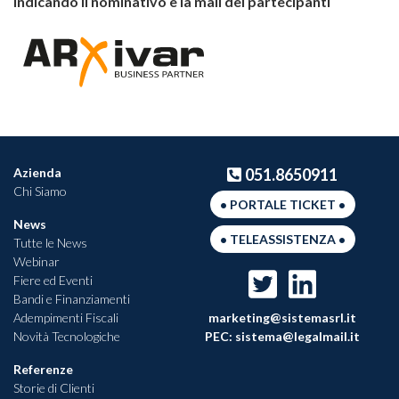
indicando il nominativo e la mail dei partecipanti
Azienda
051.8650911
Chi Siamo
• PORTALE TICKET •
News
• TELEASSISTENZA •
Tutte le News
Webinar
Fiere ed Eventi
Bandi e Finanziamenti
Adempimenti Fiscali
marketing@sistemasrl.it
Novità Tecnologiche
PEC:
sistema@legalmail.it
Referenze
Storie di Clienti