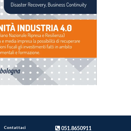
Contattaci
051.8650911