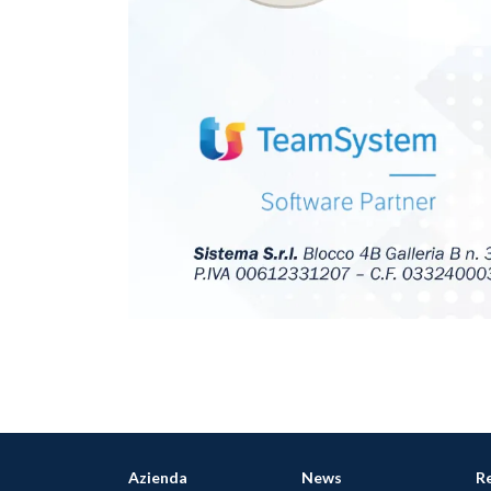
Azienda
News
R